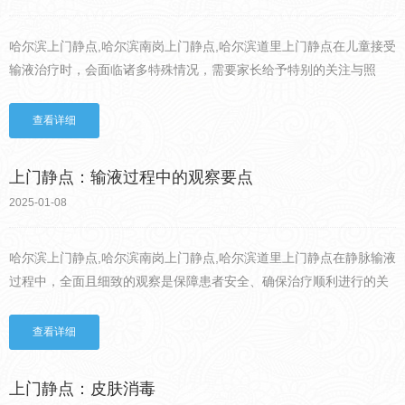
哈尔滨上门静点,哈尔滨南岗上门静点,哈尔滨道里上门静点在儿童接受
输液治疗时，会面临诸多特殊情况，需要家长给予特别的关注与照
料。儿童在输液过程中常常出现不配合的现象，这背后有着多种原
因。医院陌生的环境、刺鼻的消毒水味，都会让孩子感到恐惧和不
查看详细
安...
上门静点：输液过程中的观察要点
2025-01-08
哈尔滨上门静点,哈尔滨南岗上门静点,哈尔滨道里上门静点在静脉输液
过程中，全面且细致的观察是保障患者安全、确保治疗顺利进行的关
键环节。医护人员需要密切留意多方面的情况，以便及时发现问题并
采取有效的应对措施。观察患者的面色、表情以及生命体征，能...
查看详细
上门静点：皮肤消毒