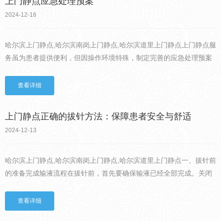
上门静点应急处理预案
2024-12-16
哈尔滨上门静点,哈尔滨南岗上门静点,哈尔滨道里上门静点上门静点服
务虽为患者提供便利，但因操作环境特殊，制定完善的应急处理预案
至关重要。一、过敏反应若患者在静点过程中出现皮疹、瘙痒、呼吸
困难等过敏症状，医护人员应立即停止输液，保留静脉通路，更...
查看详细
上门静点正确的拔针方法：保障患者安全与舒适
2024-12-13
哈尔滨上门静点,哈尔滨南岗上门静点,哈尔滨道里上门静点一、拔针前
的准备完成输液流程在拔针前，首先要确保输液已经全部完成。关闭
输液调节器，这一步骤可以防止液体继续流入血管，避免在拔针过程
中因液体压力导致血液回流或者针头处药物渗出。评估患者状态...
查看详细