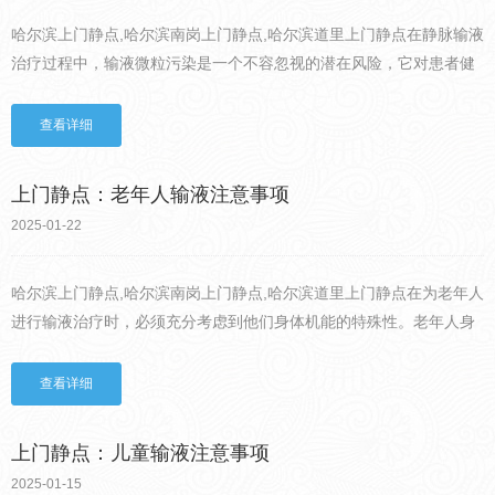
哈尔滨上门静点,哈尔滨南岗上门静点,哈尔滨道里上门静点在静脉输液
治疗过程中，输液微粒污染是一个不容忽视的潜在风险，它对患者健
康可能造成严重危害。输液微粒，通常是指那些直径在 1 至 50 微米
之间，无法通过肉眼直接观察到的微小颗粒。这些微粒...
查看详细
上门静点：老年人输液注意事项
2025-01-22
哈尔滨上门静点,哈尔滨南岗上门静点,哈尔滨道里上门静点在为老年人
进行输液治疗时，必须充分考虑到他们身体机能的特殊性。老年人身
体机能普遍减退，心肺功能相对较弱，这使得他们在输液过程中需要
更精细的护理，尤其是对输液速度和输液量的严格控制。随着年...
查看详细
上门静点：儿童输液注意事项
2025-01-15