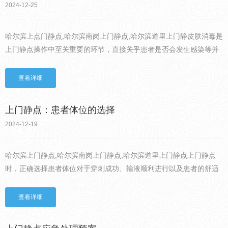
2024-12-25
哈尔滨上点门静点,哈尔滨南岗上门静点,哈尔滨道里上门静皮肤消毒是
上门静点操作中至关重要的环节，直接关乎患者是否会发生感染等并
发症。在进行皮肤消毒前，医护人员需先洗净双手并擦干，戴上一次
性医用手套，准备好消毒用品，如碘伏棉球或棉签、酒精棉球等...
查看详细
上门静点：患者体位的选择
2024-12-19
哈尔滨上门静点,哈尔滨南岗上门静点,哈尔滨道里上门静点上门静点
时，正确选择患者体位对于穿刺成功、输液顺利进行以及患者的舒适
度都有着关键影响。对于大多数成年患者，仰卧位是较为常用的体
位。患者平躺在床上，身体放松，四肢自然伸展。这种体位可使上
查看详细
肢...