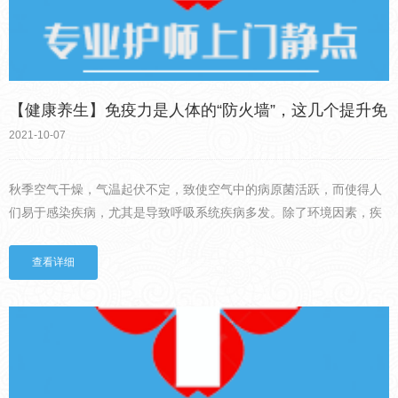
【健康养生】免疫力是人体的“防火墙”，这几个提升免
疫力的食疗小方请收好！
2021-10-07
秋季空气干燥，气温起伏不定，致使空气中的病原菌活跃，而使得人
们易于感染疾病，尤其是导致呼吸系统疾病多发。除了环境因素，疾
病的发生与否与人体免疫系统息息相关，增强人体的免疫功能，能增
加对疾病的抵抗力。免疫力是人体的“防火墙”，是抵御疾病的重要...
查看详细