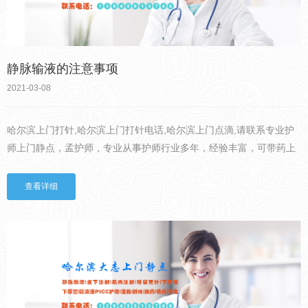
静脉输液的注意事项
2021-03-08
哈尔滨上门打针,哈尔滨上门打针电话,哈尔滨上门点滴,请联系专业护
师上门静点，孟护师，专业从事护师行业多年，经验丰富，可带药上
门，价格公道。世界卫生组织提倡用药原则是能口服不注射，能肌肉
注射不静脉注射。静脉输液是静脉注射的一种形式，静脉输液是...
查看详细