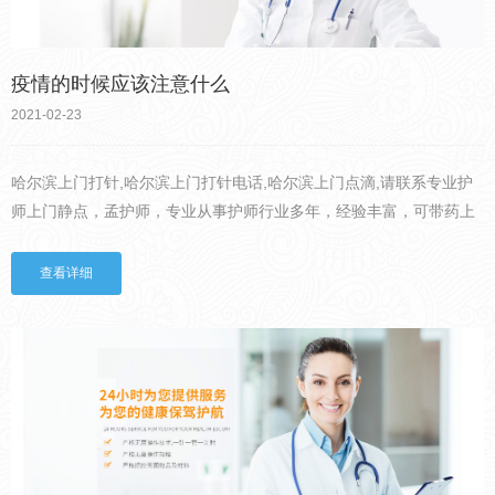
疫情的时候应该注意什么
2021-02-23
哈尔滨上门打针,哈尔滨上门打针电话,哈尔滨上门点滴,请联系专业护
师上门静点，孟护师，专业从事护师行业多年，经验丰富，可带药上
门，价格公道。1、主要是口罩和手套，可以用医用口罩，也可以用
N95口罩等都能够起到隔绝病毒的作用，能起到防止新型冠状...
查看详细