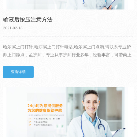
输液后按压注意方法
2021-02-18
哈尔滨上门打针,哈尔滨上门打针电话,哈尔滨上门点滴,请联系专业护
师上门静点，孟护师，专业从事护师行业多年，经验丰富，可带药上
门，价格公道。年四季，每逢季节更替，都是感冒发烧的高峰期。大
部分人会吃感冒药来缓解症状，还有一些人会去医院输液来治疗...
查看详细