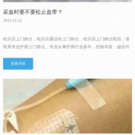
采血时要不要松止血带？
2021-01-11
哈尔滨上门静点，哈尔滨通达街上门静点，哈尔滨上门静点电话，请
联系专业护师上门静点，专业从事护师行业多年，经验丰富，诚信可
靠，收费透明。问题一：如何选择采血进针点？1.伸展患者手臂，检
查肘窝或前臂。找到一段清晰、笔直、较粗的静脉的位置。2.位...
查看详细