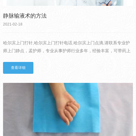
静脉输液术的方法
2021-02-18
哈尔滨上门打针,哈尔滨上门打针电话,哈尔滨上门点滴,请联系专业护
师上门静点，孟护师，专业从事护师行业多年，经验丰富，可带药上
门，价格公道。静脉输液临床非常常用，按照输入的液体是否与大气
相通，可以将静脉输液法划分为密闭式静脉输液法和开放式静脉...
查看详细