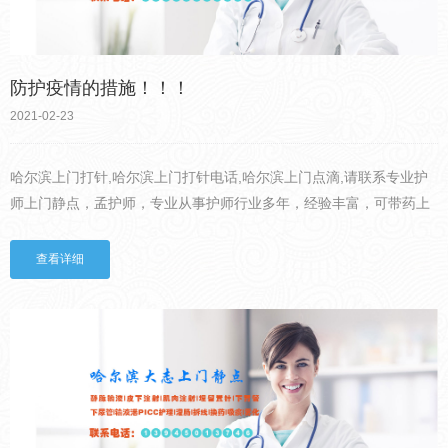
防护疫情的措施！！！
2021-02-23
哈尔滨上门打针,哈尔滨上门打针电话,哈尔滨上门点滴,请联系专业护
师上门静点，孟护师，专业从事护师行业多年，经验丰富，可带药上
门，价格公道。1、勤洗手和保持良好的呼吸道卫生习惯使用肥皂或洗
手液并用流动水洗手，用一次性纸巾或干净毛巾擦手。双手接...
查看详细